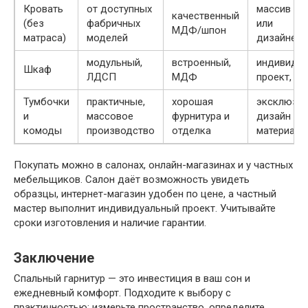
Кровать
от доступных
массив де
качественный
(без
фабричных
или
МДФ/шпон
матраса)
моделей
дизайнерс
модульный,
встроенный,
индивиду
Шкаф
ЛДСП
МДФ
проект, ма
Тумбочки
практичные,
хорошая
эксклюзи
и
массовое
фурнитура и
дизайн и
комоды
производство
отделка
материалы
Покупать можно в салонах, онлайн-магазинах и у частных
мебельщиков. Салон даёт возможность увидеть
образцы, интернет-магазин удобен по цене, а частный
мастер выполнит индивидуальный проект. Учитывайте
сроки изготовления и наличие гарантии.
Заключение
Спальный гарнитур — это инвестиция в ваш сон и
ежедневный комфорт. Подходите к выбору с
практичностью: измерьте пространство, определите