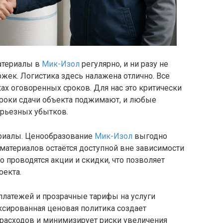
атериалы в
Мик-Изол
регулярно, и ни разу не
жек. Логистика здесь налажена отлично. Все
ах оговоренных сроков. Для нас это критически
сроки сдачи объекта поджимают, и любые
ерьезных убытков.
ериалы. Ценообразование
Мик-Изол
выгодно
 материалов остаётся доступной вне зависимости
 проводятся акции и скидки, что позволяет
оекта.
платежей и прозрачные тарифы на услуги
ксированная ценовая политика создает
расходов и минимизирует риски увеличения