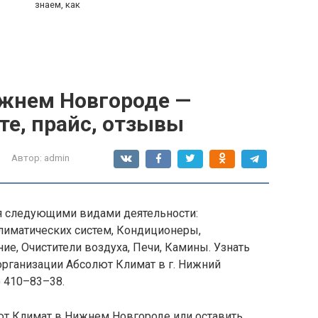
знаем, как
жнем Новгороде —
те, прайс, отзывы
Автор:
admin
я следующими видами деятельности:
лиматических систем, Кондиционеры,
ие, Очистители воздуха, Печи, Камины. Узнать
организации Абсолют Климат в г. Нижний
) 410–83–38.
ют Климат в Нижнем Новгороде или оставить