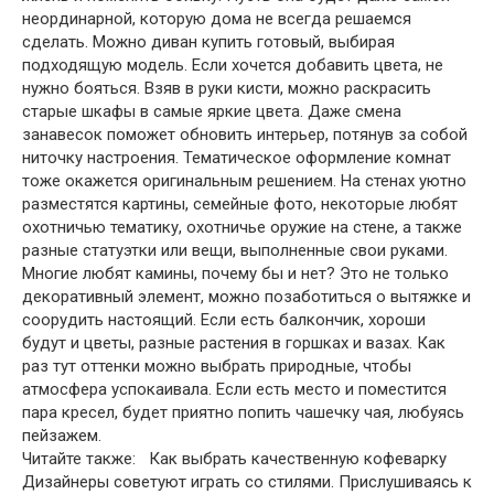
неординарной, которую дома не всегда решаемся
сделать. Можно диван купить готовый, выбирая
подходящую модель. Если хочется добавить цвета, не
нужно бояться. Взяв в руки кисти, можно раскрасить
старые шкафы в самые яркие цвета. Даже смена
занавесок поможет обновить интерьер, потянув за собой
ниточку настроения. Тематическое оформление комнат
тоже окажется оригинальным решением. На стенах уютно
разместятся картины, семейные фото, некоторые любят
охотничью тематику, охотничье оружие на стене, а также
разные статуэтки или вещи, выполненные свои руками.
Многие любят камины, почему бы и нет? Это не только
декоративный элемент, можно позаботиться о вытяжке и
соорудить настоящий. Если есть балкончик, хороши
будут и цветы, разные растения в горшках и вазах. Как
раз тут оттенки можно выбрать природные, чтобы
атмосфера успокаивала. Если есть место и поместится
пара кресел, будет приятно попить чашечку чая, любуясь
пейзажем.
Читайте также: Как выбрать качественную кофеварку
Дизайнеры советуют играть со стилями. Прислушиваясь к