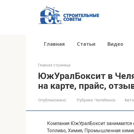
Перейти
к
контенту
Главная
Статьи
Видео
Главная страница
ЮжУралБоксит в Челя
на карте, прайс, отзы
Опубликовано:
Рубрика:
Челябинск
Авто
Компания ЮжУралБоксит занимается 
Топливо, Химия, Промышленная химия