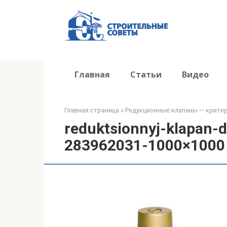
Перейти
к
контенту
Главная
Статьи
Видео
Главная страница
»
Редукционные клапаны — крите
reduktsionnyj-klapan-
283962031-1000×1000