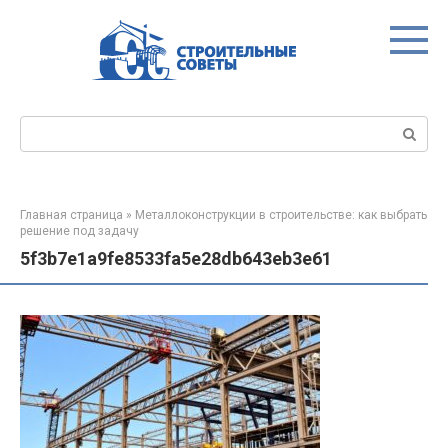
Перейти
к
контенту
Поиск:
Главная страница
»
Металлоконструкции в строительстве: как выбрать
решение под задачу
5f3b7e1a9fe8533fa5e28db643eb3e61